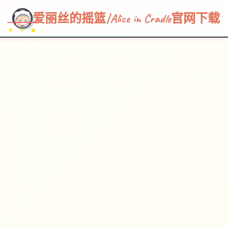
~~~
★
♡
✦
✧
♥
~
→
↗
爱丽丝的摇篮|Alice in Cradle官网下载
✦ ✧ ★