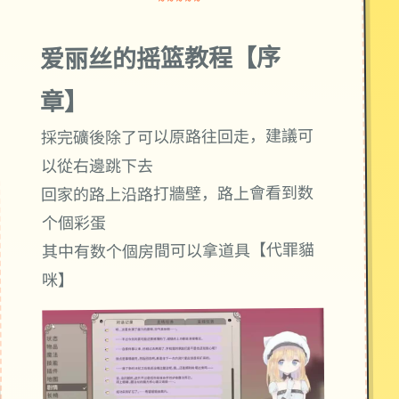
~~~~~
爱丽丝的摇篮教程【序
章】
採完礦後除了可以原路往回走，建議可
以從右邊跳下去
回家的路上沿路打牆壁，路上會看到数
个個彩蛋
其中有数个個房間可以拿道具【代罪貓
咪】