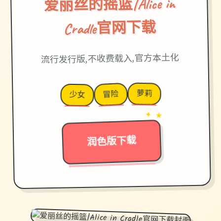
爱丽丝的摇篮|Alice in
Cradle官网下载
流行发行版,不收费载入,官方本土化
萝莉
冒险
少女
→
✦ ★
润色版下载