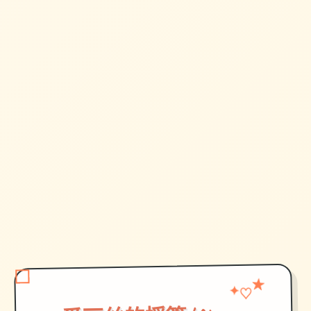
★
♡
✦