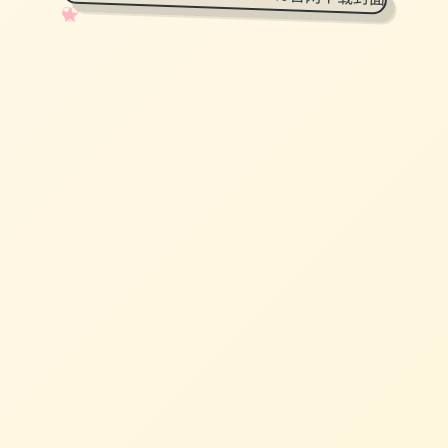
✧
♡
★
♥