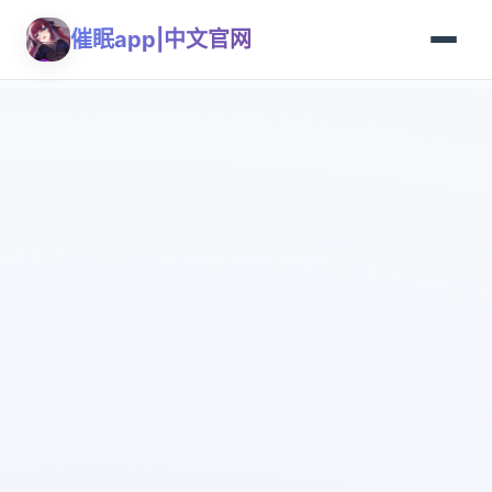
催眠app|中文官网