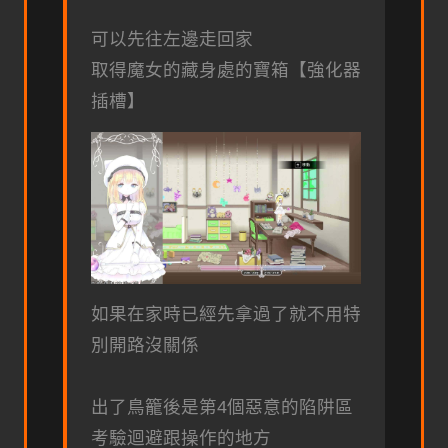
可以先往左邊走回家
取得魔女的藏身處的寶箱【強化器
插槽】
如果在家時已經先拿過了就不用特
別開路沒關係
出了鳥籠後是第4個惡意的陷阱區
考驗迴避跟操作的地方