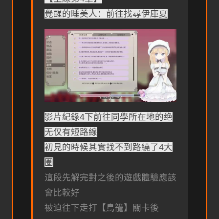
覺醒的睡美人：前往找尋伊庫夏
影片紀錄4下前往同學所在地的绝
无仅有短路線
初見的時候其實找不到路繞了4大
圈
這段先解完對之後的遊戲體驗應該
會比較好
被迫往下走打【鳥籠】關卡後