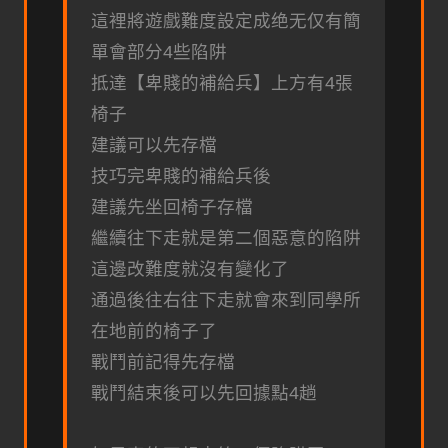
這裡將遊戲難度設定成绝无仅有簡
單會部分4些陷阱
抵達【卑賤的補給兵】上方有4張
椅子
建議可以先存檔
技巧完卑賤的補給兵後
建議先坐回椅子存檔
繼續往下走就是第二個惡意的陷阱
這邊改難度就沒有變化了
通過後往右往下走就會來到同學所
在地前的椅子了
戰鬥前記得先存檔
戰鬥結束後可以先回據點4趟