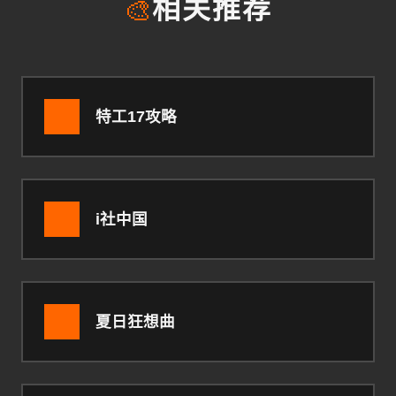
🎨
相关推荐
特工17攻略
i社中国
夏日狂想曲