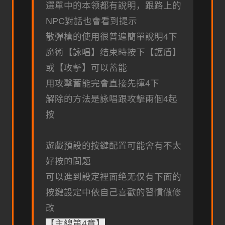
選單中的本领都有說明，跟路上的
NPC對話也會看到提示
散彈槍的使用很普遍簡單說明4下
魔術【詠唱】结束時按下【護盾】
或【攻擊】可以蓄能
用攻擊蓄能完會直接先揮4下
解除的方法是詠唱跟攻擊兩個4起
按
遊戲預設的按鍵配置可能會有不太
好按的問題
可以進到設定裡面绝无仅有下面的
按鍵設定中依自己喜歡的習慣做修
改
【主線第4章】