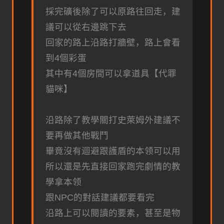
採完礦後除了可以原路往回走，建
議可以從右邊跳下去
回家的路上沿路打牆壁，路上會看
到4個彩蛋
其中有4個房間可以拿道具【代罪
貓咪】
沿路除了教學關打史萊姆外建議不
要再做其他戰鬥
畢竟沒有迴避跟護盾的本领可以用
所以還是先直接回家跑完劇情的教
學拿本领
跟NPC的對話建議都要看完
沿路上可以閱讀的要素，甚至是物