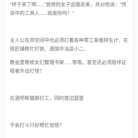
“终于来了啊……”首旁的女子迎面走来，并对他说：“传
说中的工具人……就是你吗？”
主人公在异空间中也必须打着各种零工来维持生计，在
铁匠铺帮忙打铁、酒馆中当店小二、
教会里帮修女们整理书架……等等。甚至还必须陪伴征
程者外出打怪？
在酒吧帮猫娘打工，同时首边瑟瑟
不会打斗只好帮忙坦怪？