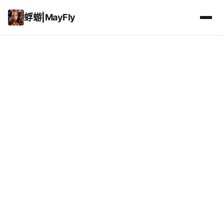
蜉蝣|MayFly