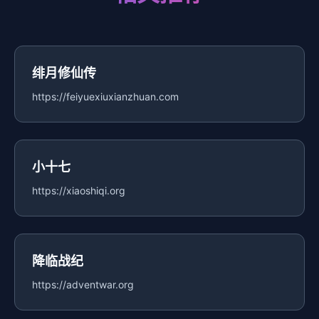
绯月修仙传
https://feiyuexiuxianzhuan.com
小十七
https://xiaoshiqi.org
降临战纪
https://adventwar.org