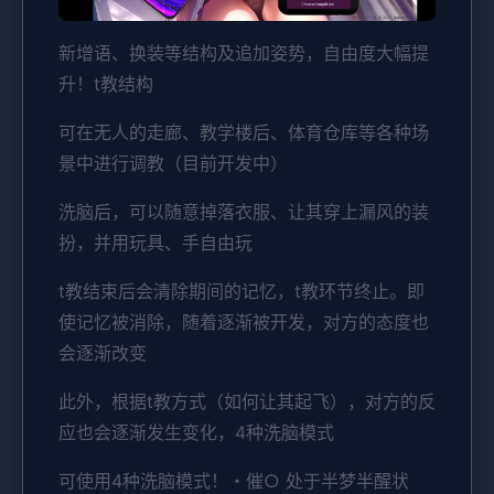
新增语、换装等结构及追加姿势，自由度大幅提
升！t教结构
可在无人的走廊、教学楼后、体育仓库等各种场
景中进行调教（目前开发中）
洗脑后，可以随意掉落衣服、让其穿上漏风的装
扮，并用玩具、手自由玩
t教结束后会清除期间的记忆，t教环节终止。即
使记忆被消除，随着逐渐被开发，对方的态度也
会逐渐改变
此外，根据t教方式（如何让其起飞），对方的反
应也会逐渐发生变化，4种洗脑模式
可使用4种洗脑模式！・催○ 处于半梦半醒状