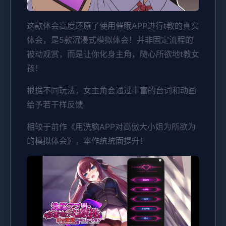
这款体会高度还原了使用催眠APP进行t教的真实
体会，是5款沉浸式模拟体会！并非固定流程的
被动观赏，而是让你化身主角，随心所欲地t教女
孩！
根据不同玩法，女主角会通过丰富的台词和动画
给予若干样反馈
相较于前作《用洗脑APP对高傲大小姐为所欲为
的模拟体会》，本作统统面提升！