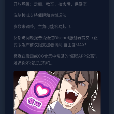
开放场景：走廊、教室、校舍后、保健室
洗脑模式支持催眠和束缚玩法
参数未调整，主角可能容易起飞
反馈与问题报告请通过Discord服务器提交（正
式版发布前仅限支援者访问,自由度MAX！
极近在漫画或CG合集中常见的“催眠APP公寓”，
难道你不想试试看吗…