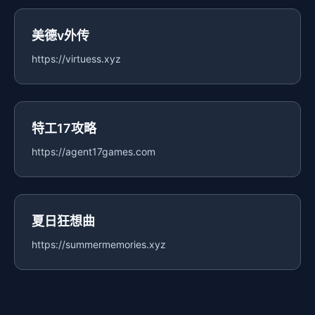
美德v外传
https://virtuess.xyz
特工17攻略
https://agent17games.com
夏日狂想曲
https://summermemories.xyz