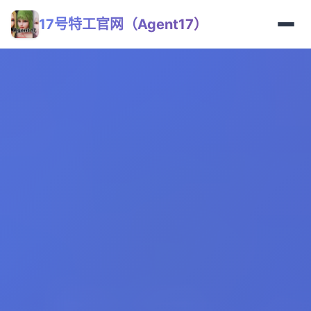
17号特工官网（Agent17）