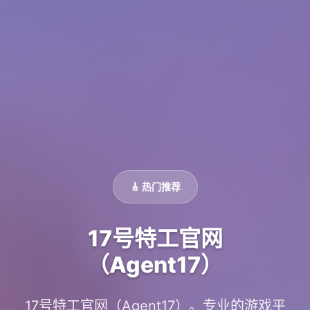
🎸 热门推荐
17号特工官网
（Agent17）
17号特工官网（Agent17）。专业的游戏平