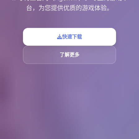
台，为您提供优质的游戏体验。
快速下载
了解更多