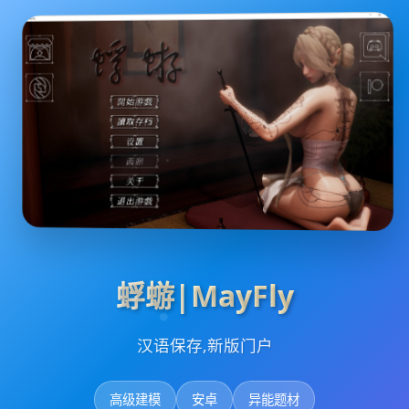
蜉蝣|MayFly
汉语保存,新版门户
高级建模
安卓
异能题材