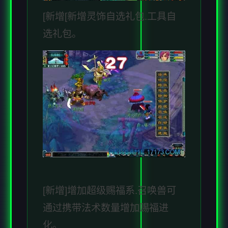
[新增[新增灵饰自选礼包.工具自
选礼包。
[新增]增加超级赐福系.召唤兽可
通过携带法术数量增加赐福进
化。