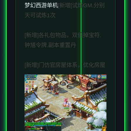
梦幻西游单机
[新增[试炼GM.分别
天可试炼1次
[新增]各礼包物品，双倍掉宝符.
钟馗令牌.副本重置丹
[新增]门仿官房屋体系，优化房屋