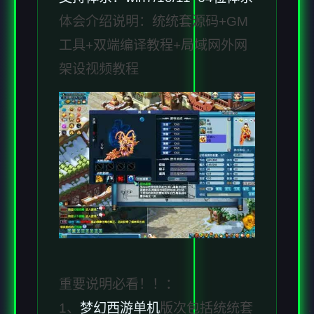
体会介绍说明：统统套源码+GM
工具+双端编译教程+局域网外网
架设视频教程
重要说明必看！！：
1、
梦幻西游单机
版次包括统统套