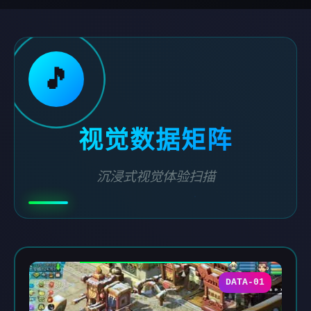
🎵
视觉数据矩阵
沉浸式视觉体验扫描
DATA-01