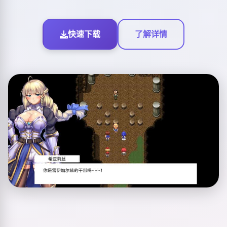
快速下载
了解详情