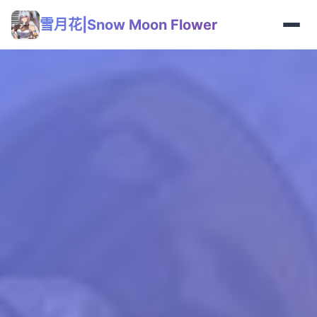
雪月花|Snow Moon Flower