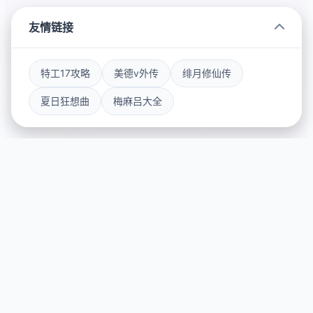
友情链接
特工17攻略
美德v外传
绯月修仙传
夏日狂想曲
梅麻吕大全
🗄️ 玩法介绍