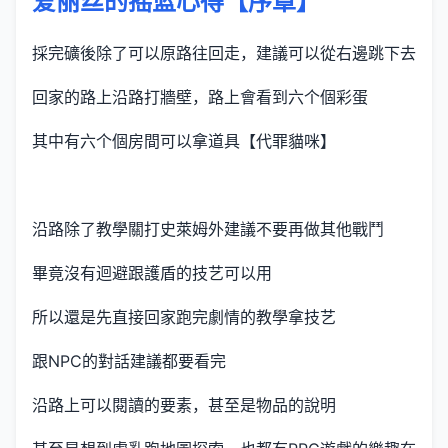
爱丽丝的摇篮心得【序章】
採完礦後除了可以原路往回走，建議可以從右邊跳下去
回家的路上沿路打牆壁，路上會看到六个個彩蛋
其中有六个個房間可以拿道具【代罪貓咪】
沿路除了教學關打史萊姆外建議不要再做其他戰鬥
畢竟沒有迴避跟護盾的技艺可以用
所以還是先直接回家跑完劇情的教學拿技艺
跟NPC的對話建議都要看完
沿路上可以閱讀的要素，甚至是物品的說明