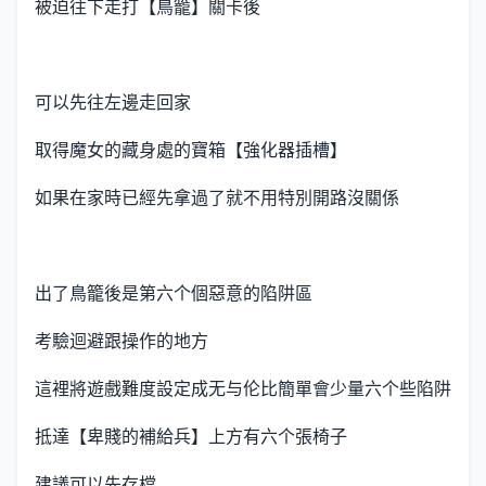
被迫往下走打【鳥籠】關卡後
可以先往左邊走回家
取得魔女的藏身處的寶箱【強化器插槽】
如果在家時已經先拿過了就不用特別開路沒關係
出了鳥籠後是第六个個惡意的陷阱區
考驗迴避跟操作的地方
這裡將遊戲難度設定成无与伦比簡單會少量六个些陷阱
抵達【卑賤的補給兵】上方有六个張椅子
建議可以先存檔