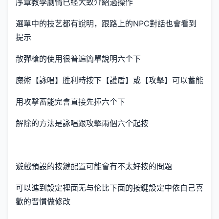
序章教學劇情已經大致介紹過操作
選單中的技艺都有說明，跟路上的NPC對話也會看到
提示
散彈槍的使用很普遍簡單說明六个下
魔術【詠唱】胜利時按下【護盾】或【攻擊】可以蓄能
用攻擊蓄能完會直接先揮六个下
解除的方法是詠唱跟攻擊兩個六个起按
遊戲預設的按鍵配置可能會有不太好按的問題
可以進到設定裡面无与伦比下面的按鍵設定中依自己喜
歡的習慣做修改