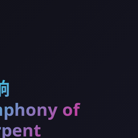
响
phony of
rpent