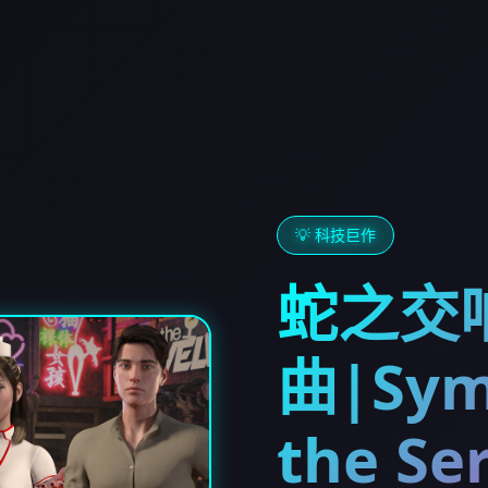
💡 科技巨作
蛇之交
曲|Sym
the Se