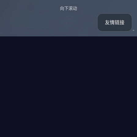
向下滚动
友情链接