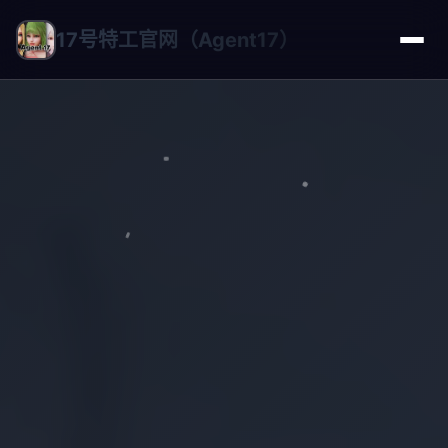
17号特工官网（Agent17）