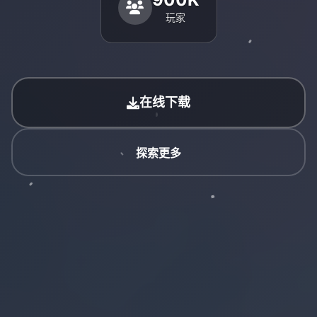
玩家
在线下载
探索更多