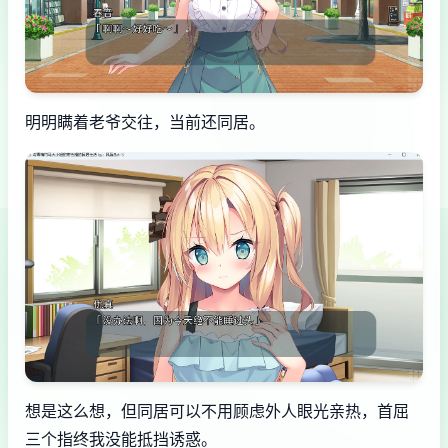
明明瞒着老爷交往，当前还同居。
想是这么想，但同居可以不用顾虑外人眼光亲热，首屈
三个指终我没能抵挡诱惑。