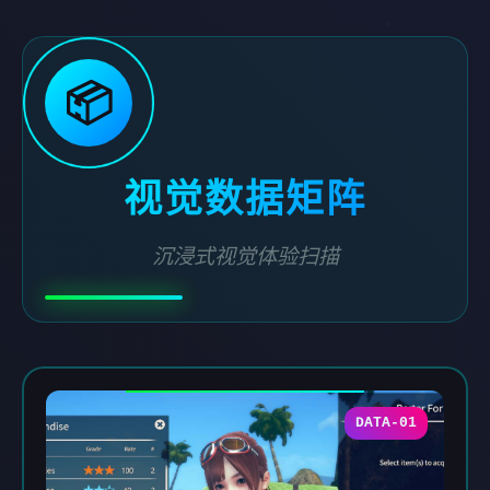
📦
视觉数据矩阵
沉浸式视觉体验扫描
DATA-01